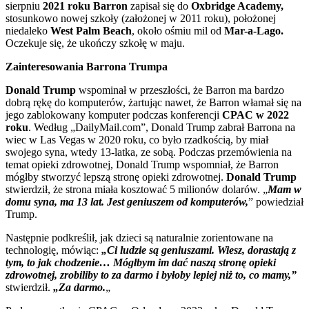
sierpniu
2021 roku Barron
zapisał się do
Oxbridge Academy,
stosunkowo nowej szkoły (założonej w 2011 roku), położonej
niedaleko
West Palm Beach
, około ośmiu mil od
Mar-a-Lago.
Oczekuje się, że ukończy szkołę w maju.
Zainteresowania Barrona Trumpa
Donald Trump
wspominał w przeszłości, że Barron ma bardzo
dobrą rękę do komputerów, żartując nawet, że Barron włamał się na
jego zablokowany komputer podczas konferencji
CPAC w 2022
roku
. Według „DailyMail.com”, Donald Trump zabrał Barrona na
wiec w Las Vegas w 2020 roku, co było rzadkością, by miał
swojego syna, wtedy 13-latka, ze sobą. Podczas przemówienia na
temat opieki zdrowotnej, Donald Trump wspomniał, że Barron
mógłby stworzyć lepszą stronę opieki zdrowotnej.
Donald Trump
stwierdził, że strona miała kosztować 5 milionów dolarów. „
Mam w
domu syna, ma 13 lat. Jest geniuszem od komputerów,
” powiedział
Trump.
Następnie podkreślił, jak dzieci są naturalnie zorientowane na
technologię, mówiąc:
„Ci ludzie są geniuszami. Wiesz, dorastają z
tym, to jak chodzenie… Mógłbym im dać naszą stronę opieki
zdrowotnej, zrobiliby to za darmo i byłoby lepiej niż to, co mamy,”
stwierdził.
„Za darmo.
„