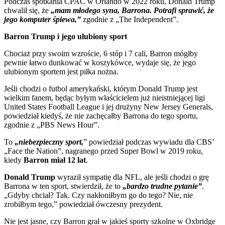
Podczas spotkania CPAC w Orlando w 2022 roku, Donald Trump
chwalił się, że
„mam młodego syna, Barrona. Potrafi sprawić, że
jego komputer śpiewa,”
zgodnie z „The Independent”.
Barron Trump i jego ulubiony sport
Chociaż przy swoim wzroście, 6 stóp i 7 cali, Barron mógłby
pewnie łatwo dunkować w koszykówce, wydaje się, że jego
ulubionym sportem jest piłka nożna.
Jeśli chodzi o futbol amerykański, którym Donald Trump jest
wielkim fanem, będąc byłym właścicielem już nieistniejącej ligi
United States Football League i jej drużyny New Jersey Generals,
powiedział kiedyś, że nie zachęcałby Barrona do tego sportu,
zgodnie z „PBS News Hour”.
To
„niebezpieczny sport,
” powiedział podczas wywiadu dla CBS’
„Face the Nation”, nagranego przed Super Bowl w 2019 roku,
kiedy
Barron miał 12 lat
.
Donald Trump
wyraził sympatię dla NFL, ale jeśli chodzi o grę
Barrona w ten sport, stwierdził, że to
„bardzo trudne pytanie”
.
„Gdyby chciał? Tak. Czy nakłoniłbym go do tego? Nie, nie
zrobiłbym tego,” powiedział ówczesny prezydent.
Nie jest jasne, czy Barron grał w jakieś sporty szkolne w Oxbridge