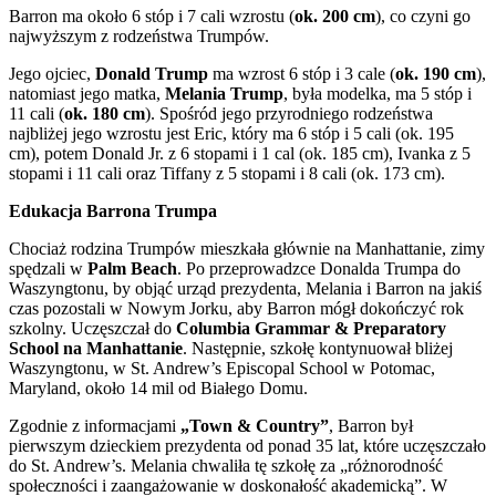
Barron ma około 6 stóp i 7 cali wzrostu (
ok. 200 cm
), co czyni go
najwyższym z rodzeństwa Trumpów.
Jego ojciec,
Donald Trump
ma wzrost 6 stóp i 3 cale (
ok. 190 cm
),
natomiast jego matka,
Melania Trump
, była modelka, ma 5 stóp i
11 cali (
ok. 180 cm
). Spośród jego przyrodniego rodzeństwa
najbliżej jego wzrostu jest Eric, który ma 6 stóp i 5 cali (ok. 195
cm), potem Donald Jr. z 6 stopami i 1 cal (ok. 185 cm), Ivanka z 5
stopami i 11 cali oraz Tiffany z 5 stopami i 8 cali (ok. 173 cm).
Edukacja Barrona Trumpa
Chociaż rodzina Trumpów mieszkała głównie na Manhattanie, zimy
spędzali w
Palm Beach
. Po przeprowadzce Donalda Trumpa do
Waszyngtonu, by objąć urząd prezydenta, Melania i Barron na jakiś
czas pozostali w Nowym Jorku, aby Barron mógł dokończyć rok
szkolny. Uczęszczał do
Columbia Grammar & Preparatory
School na Manhattanie
. Następnie, szkołę kontynuował bliżej
Waszyngtonu, w St. Andrew’s Episcopal School w Potomac,
Maryland, około 14 mil od Białego Domu.
Zgodnie z informacjami
„Town & Country”
, Barron był
pierwszym dzieckiem prezydenta od ponad 35 lat, które uczęszczało
do St. Andrew’s. Melania chwaliła tę szkołę za „różnorodność
społeczności i zaangażowanie w doskonałość akademicką”. W