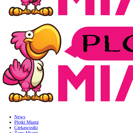
News
Plotki Miami
Ciekawostki
Żony Miami