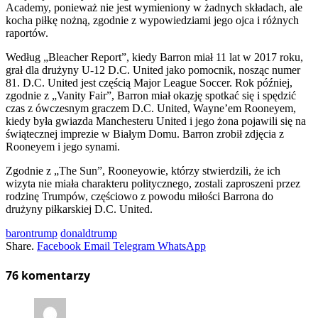
Academy, ponieważ nie jest wymieniony w żadnych składach, ale
kocha piłkę nożną, zgodnie z wypowiedziami jego ojca i różnych
raportów.
Według „Bleacher Report”, kiedy Barron miał 11 lat w 2017 roku,
grał dla drużyny U-12 D.C. United jako pomocnik, nosząc numer
81. D.C. United jest częścią Major League Soccer. Rok później,
zgodnie z „Vanity Fair”, Barron miał okazję spotkać się i spędzić
czas z ówczesnym graczem D.C. United, Wayne’em Rooneyem,
kiedy była gwiazda Manchesteru United i jego żona pojawili się na
świątecznej imprezie w Białym Domu. Barron zrobił zdjęcia z
Rooneyem i jego synami.
Zgodnie z „The Sun”, Rooneyowie, którzy stwierdzili, że ich
wizyta nie miała charakteru politycznego, zostali zaproszeni przez
rodzinę Trumpów, częściowo z powodu miłości Barrona do
drużyny piłkarskiej D.C. United.
barontrump
donaldtrump
Share.
Facebook
Email
Telegram
WhatsApp
76
komentarzy