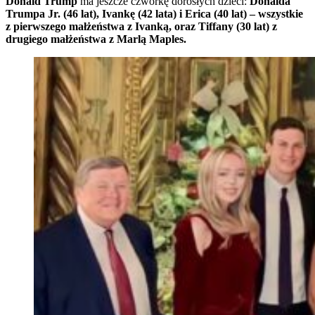
Donald Trump
ma jeszcze czwórkę dorosłych dzieci:
Donalda
Trumpa Jr. (46 lat), Ivankę (42 lata) i Erica (40 lat) – wszystkie
z pierwszego małżeństwa z Ivanką, oraz Tiffany (30 lat) z
drugiego małżeństwa z Marlą Maples.