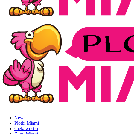
News
Plotki Miami
Ciekawostki
Żony Miami