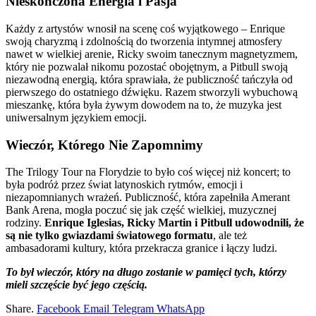
Nieskończona Energia i Pasja
Każdy z artystów wnosił na scenę coś wyjątkowego – Enrique
swoją charyzmą i zdolnością do tworzenia intymnej atmosfery
nawet w wielkiej arenie, Ricky swoim tanecznym magnetyzmem,
który nie pozwalał nikomu pozostać obojętnym, a Pitbull swoją
niezawodną energią, która sprawiała, że publiczność tańczyła od
pierwszego do ostatniego dźwięku. Razem stworzyli wybuchową
mieszankę, która była żywym dowodem na to, że muzyka jest
uniwersalnym językiem emocji.
Wieczór, Którego Nie Zapomnimy
The Trilogy Tour na Florydzie to było coś więcej niż koncert; to
była podróż przez świat latynoskich rytmów, emocji i
niezapomnianych wrażeń. Publiczność, która zapełniła Amerant
Bank Arena, mogła poczuć się jak część wielkiej, muzycznej
rodziny.
Enrique Iglesias, Ricky Martin i Pitbull udowodnili, że
są nie tylko gwiazdami światowego formatu
, ale też
ambasadorami kultury, która przekracza granice i łączy ludzi.
To był wieczór, który na długo zostanie w pamięci tych, którzy
mieli szczęście być jego częścią.
Share.
Facebook
Email
Telegram
WhatsApp