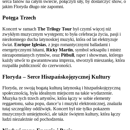
serca fanów na całym świecie, połączyli siły, by dostarczyć show, o
jakim Floryda długo nie zapomni.
Potęga Trzech
Koncert w ramach
The Trilogy Tour
był czymś więcej niż
zwykłym muzycznym występem; to była celebracja życia, pasji i
niezłomnego ducha latynoskiej muzyki, która od lat elektryzuje
świat.
Enrique Iglesias
, z jego romantycznymi balladami i
energetycznymi hitami,
Ricky Martin
, symbol seksapilu i mistrz
niezapomnianych rytmów, oraz
Pitbull
, raper i showman, którego
każdy utwór to gwarantowana impreza, stworzyli mieszankę, która
rozpaliła publiczność do czerwoności.
Floryda – Serce Hiszpańskojęzycznej Kultury
Floryda, ze swoją bogatą kulturą latynoską i hiszpańskojęzyczną
społecznością, była idealnym miejscem na takie wydarzenie.
Muzyka tych trzech artystów, która łączy w sobie elementy
reggaetonu, salsa popu, dance’u i muzyki elektronicznej, znalazła
tutaj szczególny oddźwięk. Koncert był nie tylko pokazem
muzycznych umiejętności, ale także świętem kultury, która łączy
ludzi niezależnie od pochodzenia.