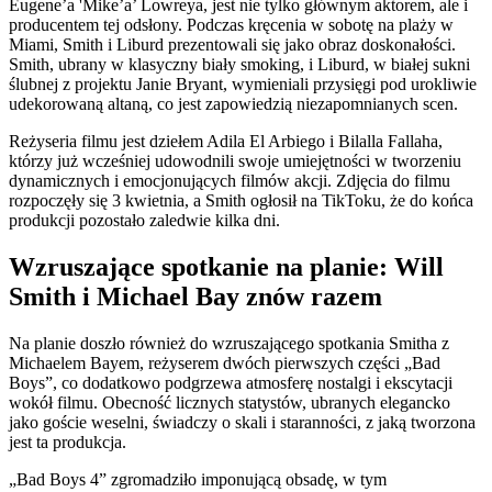
Eugene’a 'Mike’a’ Lowreya, jest nie tylko głównym aktorem, ale i
producentem tej odsłony. Podczas kręcenia w sobotę na plaży w
Miami, Smith i Liburd prezentowali się jako obraz doskonałości.
Smith, ubrany w klasyczny biały smoking, i Liburd, w białej sukni
ślubnej z projektu Janie Bryant, wymieniali przysięgi pod urokliwie
udekorowaną altaną, co jest zapowiedzią niezapomnianych scen.
Reżyseria filmu jest dziełem Adila El Arbiego i Bilalla Fallaha,
którzy już wcześniej udowodnili swoje umiejętności w tworzeniu
dynamicznych i emocjonujących filmów akcji. Zdjęcia do filmu
rozpoczęły się 3 kwietnia, a Smith ogłosił na TikToku, że do końca
produkcji pozostało zaledwie kilka dni.
Wzruszające spotkanie na planie: Will
Smith i Michael Bay znów razem
Na planie doszło również do wzruszającego spotkania Smitha z
Michaelem Bayem, reżyserem dwóch pierwszych części „Bad
Boys”, co dodatkowo podgrzewa atmosferę nostalgi i ekscytacji
wokół filmu. Obecność licznych statystów, ubranych elegancko
jako goście weselni, świadczy o skali i staranności, z jaką tworzona
jest ta produkcja.
„Bad Boys 4” zgromadziło imponującą obsadę, w tym