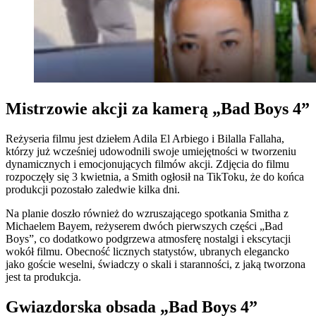
Mistrzowie akcji za kamerą „Bad Boys 4”
Reżyseria filmu jest dziełem Adila El Arbiego i Bilalla Fallaha,
którzy już wcześniej udowodnili swoje umiejętności w tworzeniu
dynamicznych i emocjonujących filmów akcji. Zdjęcia do filmu
rozpoczęły się 3 kwietnia, a Smith ogłosił na TikToku, że do końca
produkcji pozostało zaledwie kilka dni.
Na planie doszło również do wzruszającego spotkania Smitha z
Michaelem Bayem, reżyserem dwóch pierwszych części „Bad
Boys”, co dodatkowo podgrzewa atmosferę nostalgi i ekscytacji
wokół filmu. Obecność licznych statystów, ubranych elegancko
jako goście weselni, świadczy o skali i staranności, z jaką tworzona
jest ta produkcja.
Gwiazdorska obsada „Bad Boys 4”