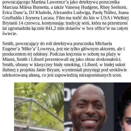
powracającego Martina Lawrence’a jako detektywa porucznika
Marcusa Milesa Burnetta, a także Vanessę Hudgens, Rheę Seehorn,
Erica Dane’a, DJ Khaleda, Alexandra Ludwiga, Paolę Núñez, Ioana
Gruffudda i Joynera Lucasa. Film ma trafić do kin w USA i Wielkiej
Brytanii 14 czerwca, kontynuując tradycję serii, która na przestrzeni
lat zgromadziła łącznie 841,2 mln dolarów w box office’ie na całym
świecie.
Smith, powracający do roli detektywa porucznika Michaela
Eugene’a 'Mike’a’ Lowreya, jest nie tylko głównym aktorem, ale i
producentem tej odsłony. Podczas kręcenia w sobotę na plaży w
Miami, Smith i Liburd prezentowali się jako obraz doskonałości.
Smith, ubrany w klasyczny biały smoking, i Liburd, w białej sukni
ślubnej z projektu Janie Bryant, wymieniali przysięgi pod urokliwie
udekorowaną altaną, co jest zapowiedzią niezapomnianych scen.