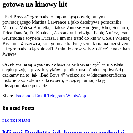
gotowa na kinowy hit
„Bad Boys 4” zgromadziło imponującą obsadę, w tym
powracającego Martina Lawrence’a jako detektywa porucznika
Marcusa Milesa Burnetta, a także Vanessę Hudgens, Rheę Seehorn,
Erica Dane’a, DJ Khaleda, Alexandra Ludwiga, Paolę Núñez, Ioana
Gruffudda i Joynera Lucasa. Film ma trafić do kin w USA i Wielkiej
Brytanii 14 czerwca, kontynuując tradycję serii, która na przestrzeni
lat zgromadziła łącznie 841,2 mln dolarów w box office’ie na całym
świecie.
Oczekiwania są wysokie, zwłaszcza że trzecia część serii została
ciepło przyjęta przez krytyków i publiczność. Z niecierpliwością
czekamy na to, jak „Bad Boys 4” wpisze się w kinematograficzną
historię jako kolejny sukces serii, łączącej humor, akcję i
niezapomniane postacie.
Share.
Facebook
Email
Telegram
WhatsApp
Related
Posts
PLOTKI MIAMI
Miami Roulette jak huragan przechodzi