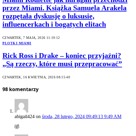
przez Miami. Książka Samuela Arakela
rozpętała dyskusję o luksusie,
influencerkach i bogatych elitach
CZWARTEK, 7 MAJA, 2026 11:19:12
PLOTKI MIAMI
Rick Ross i Drake – koniec przyjaźni?
„Są rzeczy, które musi przepracować”
CZWARTEK, 16 KWIETNIA, 2026 08:15:40
98
komentarzy
abigail424
on
środa, 28 lutego, 2024 09:49:13 9:49 AM
🤣