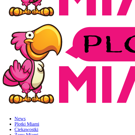
News
Plotki Miami
Ciekawostki
Żony Miami