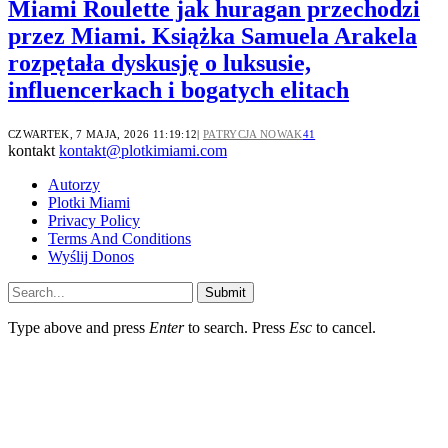
Miami Roulette jak huragan przechodzi
przez Miami. Książka Samuela Arakela
rozpętała dyskusję o luksusie,
influencerkach i bogatych elitach
CZWARTEK, 7 MAJA, 2026 11:19:12
PATRYCJA NOWAK
41
kontakt
kontakt@plotkimiami.com
Autorzy
Plotki Miami
Privacy Policy
Terms And Conditions
Wyślij Donos
Submit
Type above and press
Enter
to search. Press
Esc
to cancel.