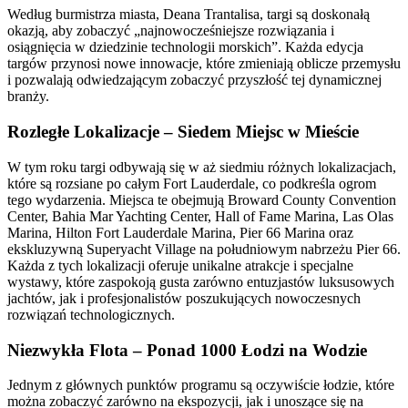
Według burmistrza miasta, Deana Trantalisa, targi są doskonałą
okazją, aby zobaczyć „najnowocześniejsze rozwiązania i
osiągnięcia w dziedzinie technologii morskich”. Każda edycja
targów przynosi nowe innowacje, które zmieniają oblicze przemysłu
i pozwalają odwiedzającym zobaczyć przyszłość tej dynamicznej
branży.
Rozległe Lokalizacje – Siedem Miejsc w Mieście
W tym roku targi odbywają się w aż siedmiu różnych lokalizacjach,
które są rozsiane po całym Fort Lauderdale, co podkreśla ogrom
tego wydarzenia. Miejsca te obejmują Broward County Convention
Center, Bahia Mar Yachting Center, Hall of Fame Marina, Las Olas
Marina, Hilton Fort Lauderdale Marina, Pier 66 Marina oraz
ekskluzywną Superyacht Village na południowym nabrzeżu Pier 66.
Każda z tych lokalizacji oferuje unikalne atrakcje i specjalne
wystawy, które zaspokoją gusta zarówno entuzjastów luksusowych
jachtów, jak i profesjonalistów poszukujących nowoczesnych
rozwiązań technologicznych.
Niezwykła Flota – Ponad 1000 Łodzi na Wodzie
Jednym z głównych punktów programu są oczywiście łodzie, które
można zobaczyć zarówno na ekspozycji, jak i unoszące się na