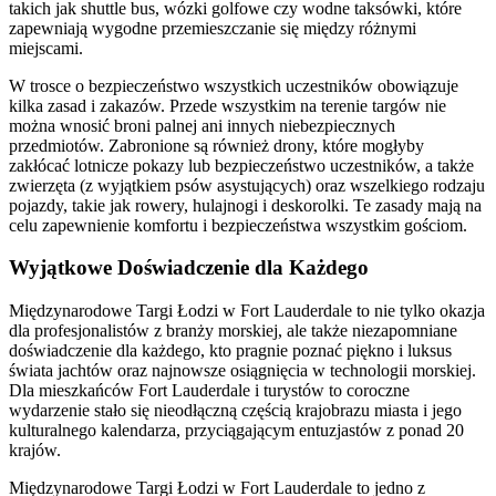
takich jak shuttle bus, wózki golfowe czy wodne taksówki, które
zapewniają wygodne przemieszczanie się między różnymi
miejscami.
W trosce o bezpieczeństwo wszystkich uczestników obowiązuje
kilka zasad i zakazów. Przede wszystkim na terenie targów nie
można wnosić broni palnej ani innych niebezpiecznych
przedmiotów. Zabronione są również drony, które mogłyby
zakłócać lotnicze pokazy lub bezpieczeństwo uczestników, a także
zwierzęta (z wyjątkiem psów asystujących) oraz wszelkiego rodzaju
pojazdy, takie jak rowery, hulajnogi i deskorolki. Te zasady mają na
celu zapewnienie komfortu i bezpieczeństwa wszystkim gościom.
Wyjątkowe Doświadczenie dla Każdego
Międzynarodowe Targi Łodzi w Fort Lauderdale to nie tylko okazja
dla profesjonalistów z branży morskiej, ale także niezapomniane
doświadczenie dla każdego, kto pragnie poznać piękno i luksus
świata jachtów oraz najnowsze osiągnięcia w technologii morskiej.
Dla mieszkańców Fort Lauderdale i turystów to coroczne
wydarzenie stało się nieodłączną częścią krajobrazu miasta i jego
kulturalnego kalendarza, przyciągającym entuzjastów z ponad 20
krajów.
Międzynarodowe Targi Łodzi w Fort Lauderdale to jedno z