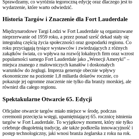
Sprawdzamy, co wyróżnia tegoroczną edycję oraz dlaczego jest to
wydarzenie, które warto odwiedzić.
Historia Targów i Znaczenie dla Fort Lauderdale
Międzynarodowe Targi Łodzi w Fort Lauderdale są organizowane
nieprzerwanie od 1959 roku, a przez ponad sześć dekad stały się
integralną częścią życia społeczności oraz gospodarki regionu. Co
roku przyciągają tysiące wystawców i zwiedzających z różnych
zakątków świata, co wpływa na rozwój lokalnych firm oraz wzrost
popularności samego Fort Lauderdale jako „Wenecji Ameryki” –
miejsca znanego z malowniczych kanałów i doskonałych
warunków do żeglugi. Impreza generuje obecnie wpływy
ekonomiczne na poziomie 1,8 miliarda dolarów rocznie, co
pokazuje jej ogromne znaczenie nie tylko dla branży morskiej, ale
również dla całego regionu.
Spektakularne Otwarcie 65. Edycji
Oficjalne otwarcie targów miało miejsce w środę, podczas
ceremonii przecięcia wstęgi, upamiętniającej 65. rocznicę istnienia
targów w Fort Lauderdale. To wyjątkowy moment, który nie tylko
celebruje długoletnią tradycję, ale także podkreśla innowacyjność i
postęp technologiczny, jaki wnosi branża żeglarska z roku na rok.