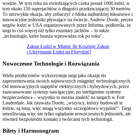
wodzie. W tym roku na zwiedzających czeka ponad 1000 łodzi, w
tym około 150 superjachtów o długości przekraczającej 30 metrów.
To niezwykła okazja, aby zobaczyć z bliska najbardziej luksusowe i
innowacyjne jednostki pływające na świecie. Andrew Doole, prezes
targów łodzi w USA organizowanych przez Informa, podkreśla, że
targi to coś więcej niż tylko rozmiary jachtów – to także
„technologie, które branża wprowadza rok po roku”.
Zakup Łodzi w Miami: Ile Kosztuje Zakup
i Utrzymanie Łodzi na Florydzie?
Nowoczesne Technologie i Rozwiązania
Wielu producentów wykorzystuje targi jako okazję do
zaprezentowania swoich najnowszych osiągnięć technologicznych.
Od innowacyjnych napędów elektrycznych i hybrydowych, przez
zaawansowane systemy nawigacyjne, po inteligentne systemy
bezpieczeństwa – wszystko to można znaleźć na targach w Fort
Lauderdale. Jak zauważa Doole, „wszyscy, którzy budowali te
łodzie, są tutaj, więc mogą wszystko szczegółowo wyjaśnić”. Targi
umożliwiają więc nie tylko oglądanie nowoczesnych jednostek, ale
również bezpośredni kontakt z twórcami tych technologii.
Bilety i Harmonogram