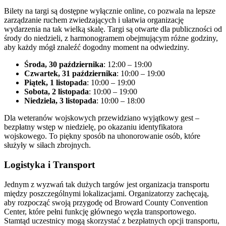
Bilety na targi są dostępne wyłącznie online, co pozwala na lepsze
zarządzanie ruchem zwiedzających i ułatwia organizację
wydarzenia na tak wielką skalę. Targi są otwarte dla publiczności od
środy do niedzieli, z harmonogramem obejmującym różne godziny,
aby każdy mógł znaleźć dogodny moment na odwiedziny.
Środa, 30 października
: 12:00 – 19:00
Czwartek, 31 października
: 10:00 – 19:00
Piątek, 1 listopada
: 10:00 – 19:00
Sobota, 2 listopada
: 10:00 – 19:00
Niedziela, 3 listopada
: 10:00 – 18:00
Dla weteranów wojskowych przewidziano wyjątkowy gest –
bezpłatny wstęp w niedzielę, po okazaniu identyfikatora
wojskowego. To piękny sposób na uhonorowanie osób, które
służyły w siłach zbrojnych.
Logistyka i Transport
Jednym z wyzwań tak dużych targów jest organizacja transportu
między poszczególnymi lokalizacjami. Organizatorzy zachęcają,
aby rozpocząć swoją przygodę od Broward County Convention
Center, które pełni funkcję głównego węzła transportowego.
Stamtąd uczestnicy mogą skorzystać z bezpłatnych opcji transportu,