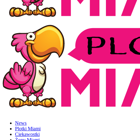
News
Plotki Miami
Ciekawostki
Żony Miami