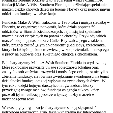
Pieniądze zebrane podczas tego wydarzenia wesprą działalność
fundacji Make-A-Wish Southern Florida, umożliwiając spełnianie
marzeń ciężko chorych dzieci na terenie Florydy oraz pomoc innym
oddziałom fundacji w całym kraju.
Fundacja Make-A-Wish, założona w 1980 roku i mająca siedzibę w
Phoenix, to organizacja non-profit, która działa poprzez 59
oddziałów w Stanach Zjednoczonych. Jej misją jest spełnianie
marzeń dzieci cierpiących na poważne choroby. Przykłady takich
marzeń obejmują nastolatka z Cutler Bay walczącego z rakiem,
który pragnął zostać „złym chłopakiem” (Bad Boy), sześciolatka,
który chciał być opiekunem zwierząt w zoo, czterolatka marzącego
o pracy na budowie oraz 16-letniego chłopca z chłoniakiem.
Bal charytatywny Make-A-Wish Southern Florida to wydarzenie,
które rokrocznie przyciąga uwagę społeczności lokalnej oraz
znanych osób ze świata rozrywki i mody. Jego celem jest nie tylko
zbieranie funduszy, ale również zwiększanie świadomości na temat
działalności fundacji oraz jej wpływu na życie chorych dzieci. W
tym roku, dzięki hojnym darczyńcom i gwiazdom, którzy
przyciągają uwagę mediów, fundacja osiągnęła sukces, który
pozwoli jej na realizację jeszcze większej liczby marzeń w
nadchodzącym roku.
W czasie, gdy organizacje charytatywne starają się sprostać
potrzebom wrażliwych grup, takie wydarzenia jak Intercontinental