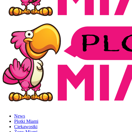
News
Plotki Miami
Ciekawostki
Żony Miami