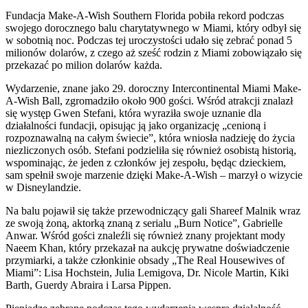
Fundacja Make-A-Wish Southern Florida pobiła rekord podczas
swojego dorocznego balu charytatywnego w Miami, który odbył się
w sobotnią noc. Podczas tej uroczystości udało się zebrać ponad 5
milionów dolarów, z czego aż sześć rodzin z Miami zobowiązało się
przekazać po milion dolarów każda.
Wydarzenie, znane jako 29. doroczny Intercontinental Miami Make-
A-Wish Ball, zgromadziło około 900 gości. Wśród atrakcji znalazł
się występ Gwen Stefani, która wyraziła swoje uznanie dla
działalności fundacji, opisując ją jako organizację „cenioną i
rozpoznawalną na całym świecie”, która wniosła nadzieję do życia
niezliczonych osób. Stefani podzieliła się również osobistą historią,
wspominając, że jeden z członków jej zespołu, będąc dzieckiem,
sam spełnił swoje marzenie dzięki Make-A-Wish – marzył o wizycie
w Disneylandzie.
Na balu pojawił się także przewodniczący gali Shareef Malnik wraz
ze swoją żoną, aktorką znaną z serialu „Burn Notice”, Gabrielle
Anwar. Wśród gości znaleźli się również znany projektant mody
Naeem Khan, który przekazał na aukcję prywatne doświadczenie
przymiarki, a także członkinie obsady „The Real Housewives of
Miami”: Lisa Hochstein, Julia Lemigova, Dr. Nicole Martin, Kiki
Barth, Guerdy Abraira i Larsa Pippen.