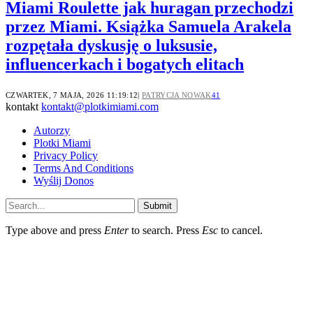
Miami Roulette jak huragan przechodzi
przez Miami. Książka Samuela Arakela
rozpętała dyskusję o luksusie,
influencerkach i bogatych elitach
CZWARTEK, 7 MAJA, 2026 11:19:12
PATRYCJA NOWAK
41
kontakt
kontakt@plotkimiami.com
Autorzy
Plotki Miami
Privacy Policy
Terms And Conditions
Wyślij Donos
Submit
Type above and press
Enter
to search. Press
Esc
to cancel.