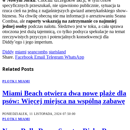
w Nowym Jorku
. Chociaż szczegółów akcji, w tym celów
specyficznych przeszukań, nie ujawniono publicznie, sytuacja ta
rzuca cień na jedną z najjaśniejszych gwiazd amerykańskiego show-
biznesu. Na chwilę obecną nie ma informacji o aresztowaniu Seana
Combsa, ale
raporty wskazują na zatrzymanie co najmniej
jednej osoby
podczas nalotu. Śledztwo jest w toku, a cała sprawa
otoczona jest dużą tajemnicą, co tylko podsyca spekulacje na temat
rzeczywistych przyczyn i potencjalnych konsekwencji dla
Diddy’ego i jego imperium.
Diddy
miami
seancombs
starisland
Share.
Facebook
Email
Telegram
WhatsApp
Related
Posts
PLOTKI MIAMI
Miami Beach otwiera dwa nowe plaże dla
psów: Więcej miejsca na wspólną zabawę
PONIEDZIAŁEK, 11 LISTOPADA, 2024 07:50:00
PLOTKI MIAMI