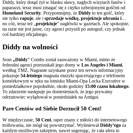
Diddy, który dotąd żył w blasku sławy, nagłych wizytach fanów i
paparazzi, teraz musi zmagać się z ciężko uzbrojonymi gośćmi od
Homeland Security
. Przypomnijmy, że
Diddy
to ten gość, który
nie tylko
rapuje
, ale i
sprzedaje wódkę, projektuje ubrania i
…
no cóż, teraz też „
projektuje
” nagłówki w gazetach. Ale spokojnie,
na razie nie jest jasne, czy agenci przyszli po autograf, czy jednak
coś bardziej oficjalnego.
Diddy na wolności
Sean
„Diddy
” Combs został zauważony w Miami, mimo że
federalni agenci przeszukali jego domy w
Los Angeles i Miami
,
według TMZ. Nagranie uzyskane przez ten serwis informacyjny
pokazuje
54-letniego
magnata muzyki spacerującego z telefonem
komórkowym w ręku na lotnisku Miami-Opa Locka Executive w
poniedziałkowe popołudnie, około godziny
15:00 czasu lokalnego
.
To zdarzenie następuje po doniesieniach, że jego prywatny
odrzutowiec wylądował w poniedziałek na Antigui.
Pare Centów od Siebie Dorzucił 50 Cent!
W międzyczasie,
50 Cent
, raper znany z miłości do internetowego
trollowania, nie mógł się powstrzymać. Wyśmiewał
Diddy’ego
za
każdym możliwym zakrętem, nawet sugerując, że cała afera to