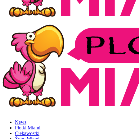
News
Plotki Miami
Ciekawostki
Żony Miami