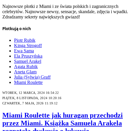
Najnowsze plotki z Miami i ze świata polskich i zagranicznych
celebrytów. Najnowsze newsy, sensacje, skandale, zdjęcia i wpadki.
Zdradzamy sekrety największych gwiazd!
Plotkują o nich
Piotr Rubik
Kinga Strogoff
Ewa Sama
Ela Pruszyńska
Samuel Arakel
Agata Rubik
Aneta Glam
Julia (Sylwia) Graff
Miami Roulette
WTOREK, 12 MARCA, 2024 16:54:22
PIĄTEK, 8 LISTOPADA, 2024 10:20:16
CZWARTEK, 7 MAJA, 2026 11:19:12
Miami Roulette jak huragan przechodzi
przez Miami. Książka Samuela Arakela
rozpętała dyskusję o luksusie,