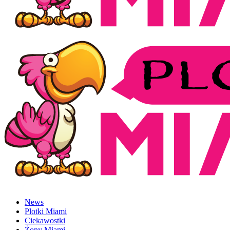
News
Plotki Miami
Ciekawostki
Żony Miami