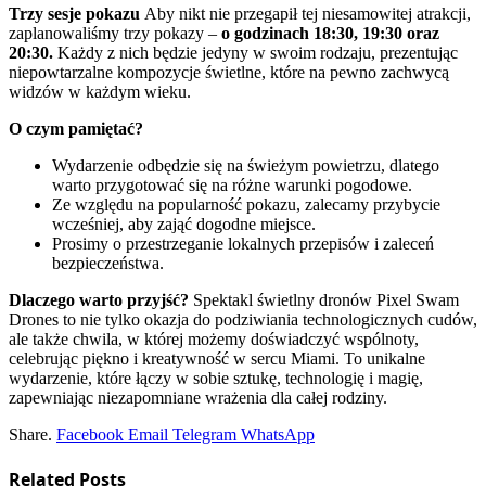
Trzy sesje pokazu
Aby nikt nie przegapił tej niesamowitej atrakcji,
zaplanowaliśmy trzy pokazy –
o godzinach 18:30, 19:30 oraz
20:30.
Każdy z nich będzie jedyny w swoim rodzaju, prezentując
niepowtarzalne kompozycje świetlne, które na pewno zachwycą
widzów w każdym wieku.
O czym pamiętać?
Wydarzenie odbędzie się na świeżym powietrzu, dlatego
warto przygotować się na różne warunki pogodowe.
Ze względu na popularność pokazu, zalecamy przybycie
wcześniej, aby zająć dogodne miejsce.
Prosimy o przestrzeganie lokalnych przepisów i zaleceń
bezpieczeństwa.
Dlaczego warto przyjść?
Spektakl świetlny dronów Pixel Swam
Drones to nie tylko okazja do podziwiania technologicznych cudów,
ale także chwila, w której możemy doświadczyć wspólnoty,
celebrując piękno i kreatywność w sercu Miami. To unikalne
wydarzenie, które łączy w sobie sztukę, technologię i magię,
zapewniając niezapomniane wrażenia dla całej rodziny.
Share.
Facebook
Email
Telegram
WhatsApp
Related
Posts