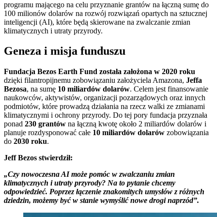
programu mającego na celu przyznanie grantów na łączną sumę do
100 milionów dolarów na rozwój rozwiązań opartych na sztucznej
inteligencji (AI), które będą skierowane na zwalczanie zmian
klimatycznych i utraty przyrody.
Geneza i misja funduszu
Fundacja Bezos Earth Fund została założona w 2020 roku
dzięki filantropijnemu zobowiązaniu założyciela Amazona,
Jeffa
Bezosa
, na sumę
10 miliardów dolarów
. Celem jest finansowanie
naukowców, aktywistów, organizacji pozarządowych oraz innych
podmiotów, które prowadzą działania na rzecz walki ze zmianami
klimatycznymi i ochrony przyrody. Do tej pory fundacja przyznała
ponad
230 grantów
na łączną kwotę około 2 miliardów dolarów i
planuje rozdysponować całe
10 miliardów dolarów
zobowiązania
do
2030 roku
.
Jeff Bezos stwierdził:
„Czy nowoczesna AI może pomóc w zwalczaniu zmian
klimatycznych i utraty przyrody? Na to pytanie chcemy
odpowiedzieć. Poprzez łączenie znakomitych umysłów z różnych
dziedzin, możemy być w stanie wymyślić nowe drogi naprzód”.