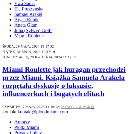
Ewa Sama
Ela Pruszyńska
Samuel Arakel
Agata Rubik
Aneta Glam
Julia (Sylwia) Graff
Miami Roulette
ŚRODA, 29 MAJA, 2024 19:17:32
PIĄTEK, 31 MAJA, 2024 10:37:10
PONIEDZIAŁEK, 29 KWIETNIA, 2024 11:12:09
Miami Roulette jak huragan przechodzi
przez Miami. Książka Samuela Arakela
rozpętała dyskusję o luksusie,
influencerkach i bogatych elitach
CZWARTEK, 7 MAJA, 2026 11:19:12
PATRYCJA NOWAK
41
kontakt
kontakt@plotkimiami.com
Autorzy
Plotki Miami
Privacy Policy