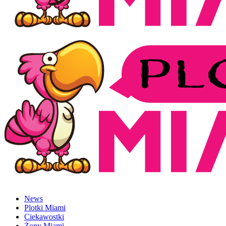
News
Plotki Miami
Ciekawostki
Żony Miami