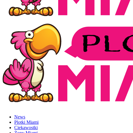
News
Plotki Miami
Ciekawostki
Żony Miami