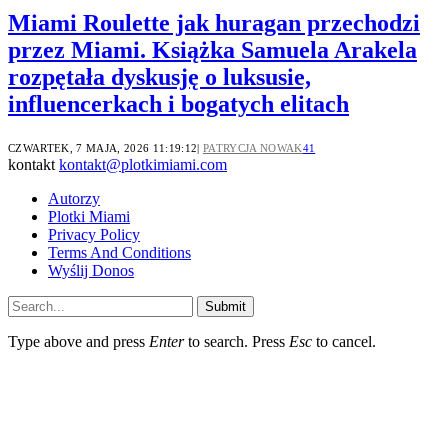
Miami Roulette jak huragan przechodzi
przez Miami. Książka Samuela Arakela
rozpętała dyskusję o luksusie,
influencerkach i bogatych elitach
CZWARTEK, 7 MAJA, 2026 11:19:12
PATRYCJA NOWAK
41
kontakt
kontakt@plotkimiami.com
Autorzy
Plotki Miami
Privacy Policy
Terms And Conditions
Wyślij Donos
Submit
Type above and press
Enter
to search. Press
Esc
to cancel.