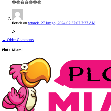
😄😄😄😄😄😄😄
flortek
on
wtorek, 27 lutego, 2024 07:37:07 7:37 AM
🎉
← Older Comments
Plotki Miami