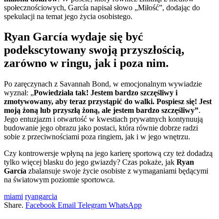
społecznościowych, García napisał słowo „Miłość”, dodając do
spekulacji na temat jego życia osobistego.
Ryan García wydaje się być
podekscytowany swoją przyszłością,
zarówno w ringu, jak i poza nim.
Po zaręczynach z Savannah Bond, w emocjonalnym wywiadzie
wyznał: „
Powiedziała tak! Jestem bardzo szczęśliwy i
zmotywowany, aby teraz przystąpić do walki. Pospiesz się! Jest
moją żoną lub przyszłą żoną, ale jestem bardzo szczęśliwy”
.
Jego entuzjazm i otwartość w kwestiach prywatnych kontynuują
budowanie jego obrazu jako postaci, która równie dobrze radzi
sobie z przeciwnościami poza ringiem, jak i w jego wnętrzu.
Czy kontrowersje wpłyną na jego karierę sportową czy też dodadzą
tylko więcej blasku do jego gwiazdy? Czas pokaże, jak
Ryan
García
zbalansuje swoje życie osobiste z wymaganiami będącymi
na światowym poziomie sportowca.
miami
ryangarcia
Share.
Facebook
Email
Telegram
WhatsApp