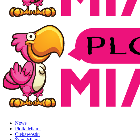
News
Plotki Miami
Ciekawostki
Żony Miami