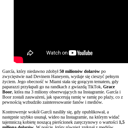
García, który niedawno zdobył
50 milionów dolarów
po
zwycięstwie nad Devinem Haneyem, wydaje się cieszyć pełnym
życiem. Jego obecność w Miami stała się gorącym tematem, gdy
paparazzi przyłapali go na randkach z gwiazdą TikTok,
Grace
Boor
, która ma 3 miliony obserwujących na Instagramie. García i
Boor zostali zauważeni, jak spacerują ramię w ramię po plaży, co z
pewnością wzbudziło zainteresowanie fanów i mediów.
Kontrowersje wokół Garcíi nasiliły się, gdy opublikował, a
następnie szybko usunął, wideo na Instagramie, na którym widać
tajemniczą kobietę noszącą pierścionek zaręczynowy o wartości
1,5
miliona dolarów
. W poście, który również zniknął z mediów