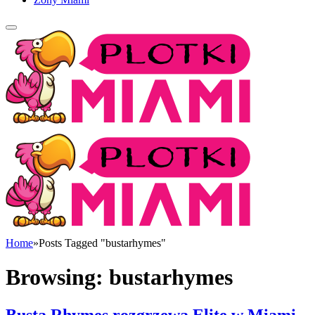
Home
»
Posts Tagged "bustarhymes"
Browsing:
bustarhymes
Busta Rhymes rozgrzewa Elitę w Miami