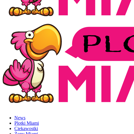
News
Plotki Miami
Ciekawostki
Żony Miami