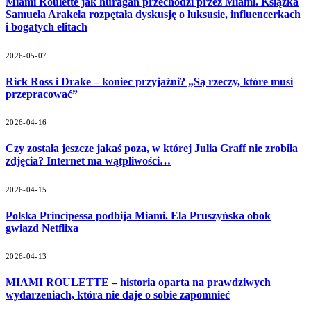
Miami Roulette jak huragan przechodzi przez Miami. Książka
Samuela Arakela rozpętała dyskusję o luksusie, influencerkach
i bogatych elitach
2026-05-07
Rick Ross i Drake – koniec przyjaźni? „Są rzeczy, które musi
przepracować”
2026-04-16
Czy została jeszcze jakaś poza, w której Julia Graff nie zrobiła
zdjęcia? Internet ma wątpliwości…
2026-04-15
Polska Principessa podbija Miami. Ela Pruszyńska obok
gwiazd Netflixa
2026-04-13
MIAMI ROULETTE – historia oparta na prawdziwych
wydarzeniach, która nie daje o sobie zapomnieć