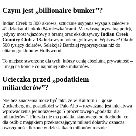
Czym jest „billionaire bunker”?
Indian Creek to 300-akrowa, sztucznie usypana wyspa z zaledwie
41 działkami i około 84 mieszkańcami. Ma własną prywatną policję,
jedyny most wjazdowy z bramą oraz ekskluzywny
Indian Creek
Country Club
z 18-dołkowym polem golfowym. Wpisowe? Około
500 tysięcy dolarów. Selekcja? Bardziej rygorystyczna niż do
elitarnego klubu w Hollywood.
To miejsce stworzone dla tych, którzy cenią absolutną prywatność –
i mają na koncie co najmniej kilka miliardów.
Ucieczka przed „podatkiem
miliarderów”?
Nie bez znaczenia może być fakt, że w Kalifornii – gdzie
Zuckerberg ma posiadłości w Palo Alto – rozważana jest inicjatywa
wprowadzenia jednorazowego 5-procentowego „podatku dla
miliarderów”. Floryda nie ma podatku stanowego od dochodu, co
dla osób z majątkiem przekraczającym miliard dolarów oznacza
oszczędności liczone w dziesiątkach milionów rocznie.