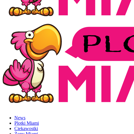
News
Plotki Miami
Ciekawostki
Żony Miami