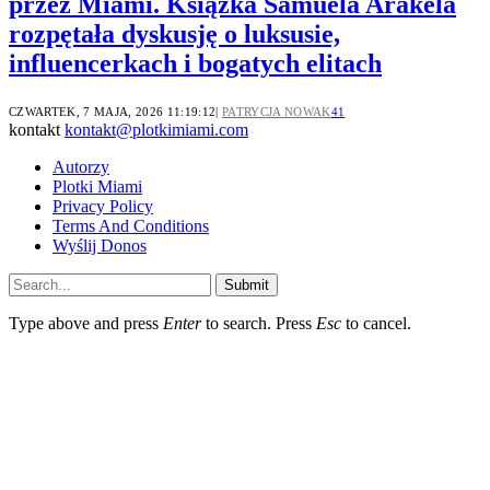
przez Miami. Książka Samuela Arakela
rozpętała dyskusję o luksusie,
influencerkach i bogatych elitach
CZWARTEK, 7 MAJA, 2026 11:19:12
PATRYCJA NOWAK
41
kontakt
kontakt@plotkimiami.com
Autorzy
Plotki Miami
Privacy Policy
Terms And Conditions
Wyślij Donos
Submit
Type above and press
Enter
to search. Press
Esc
to cancel.