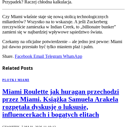
Przypadek? Raczej chłodna kalkulacja.
Czy Miami właśnie staje się nową stolicą technologicznych
miliarderów? Wszystko na to wskazuje. A jeśli Zuckerberg
rzeczywiście zamieszka w Indian Creek, to „billionaire bunker”
zamieni się w najbardziej wpływowe sąsiedztwo świata.
Czekamy na oficjalne potwierdzenie – ale jedno jest pewne: Miami
już dawno przestało być tylko miastem plaż i palm.
Share.
Facebook
Email
Telegram
WhatsApp
Related
Posts
PLOTKI MIAMI
Miami Roulette jak huragan przechodzi
przez Miami. Książka Samuela Arakela
rozpętała dyskusję o luksusie,
influencerkach i bogatych elitach
CZWARTEK, 7 MAJA, 2026 11:19:12