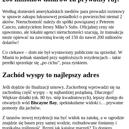
Według doniesień amerykańskich mediów para prowadzi rozmowy
w sprawie zakupu luksusowej posiadłości o powierzchni niemal 2
akrów. Nieruchomość należy do spółki powiązanej z Peterem
Cancro, założycielem Jersey Mike’s Subs. Oficjalnej ceny nie
ujawniono, ale lokalni agenci nieruchomości szacują, że transakcja
może opiewać na zawrotną kwotę od 150 do nawet 200 milionów
dolarów!
Co ciekawe – dom nie był wystawiony publicznie na sprzedaż. W
Miami to jednak standard przy najdroższych rezydencjach – takie
perełki sprzedaje się „po cichu”, poza rynkiem.
Zachód wyspy to najlepszy adres
Jeśli dojdzie do finalizacji umowy, Zuckerberg wprowadzi się na
zachodnią część wyspy – tę najbardziej pożądaną. Dlaczego?
Większe działki (ok. 80 tys. stóp kwadratowych), lepszy dostęp do
otwartych wód
Biscayne Bay
, spektakularne widoki i… prywatne
pomosty dla jachtów.
Z tarasów nowej rezydencji ma być widok na zatokę, a w ogrodzie
znajdzie się basen przy samej wodzie, rozbudowane fontanny i
tropikalna roślinność. Brzmi jak katalog marzeń? To dopiero