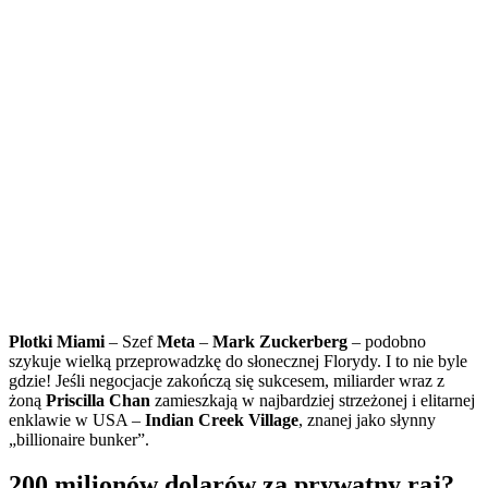
Plotki Miami
– Szef
Meta
–
Mark Zuckerberg
– podobno
szykuje wielką przeprowadzkę do słonecznej Florydy. I to nie byle
gdzie! Jeśli negocjacje zakończą się sukcesem, miliarder wraz z
żoną
Priscilla Chan
zamieszkają w najbardziej strzeżonej i elitarnej
enklawie w USA –
Indian Creek Village
, znanej jako słynny
„billionaire bunker”.
200 milionów dolarów za prywatny raj?