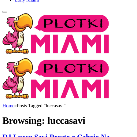
Home
»
Posts Tagged "luccasavi"
Browsing:
luccasavi
DJ Lucca Savi Prosto z Cabrio Na