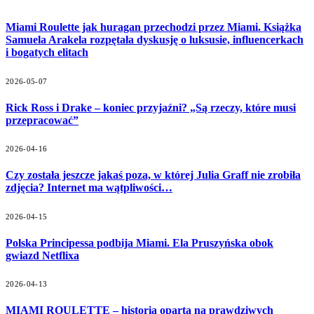
Miami Roulette jak huragan przechodzi przez Miami. Książka
Samuela Arakela rozpętała dyskusję o luksusie, influencerkach
i bogatych elitach
2026-05-07
Rick Ross i Drake – koniec przyjaźni? „Są rzeczy, które musi
przepracować”
2026-04-16
Czy została jeszcze jakaś poza, w której Julia Graff nie zrobiła
zdjęcia? Internet ma wątpliwości…
2026-04-15
Polska Principessa podbija Miami. Ela Pruszyńska obok
gwiazd Netflixa
2026-04-13
MIAMI ROULETTE – historia oparta na prawdziwych