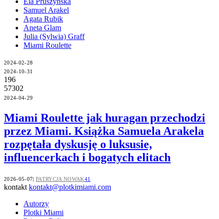
Ela Pruszyńska
Samuel Arakel
Agata Rubik
Aneta Glam
Julia (Sylwia) Graff
Miami Roulette
2024-02-28
2024-10-31
196
57302
2024-04-29
Miami Roulette jak huragan przechodzi
przez Miami. Książka Samuela Arakela
rozpętała dyskusję o luksusie,
influencerkach i bogatych elitach
2026-05-07
PATRYCJA NOWAK
41
kontakt
kontakt@plotkimiami.com
Autorzy
Plotki Miami