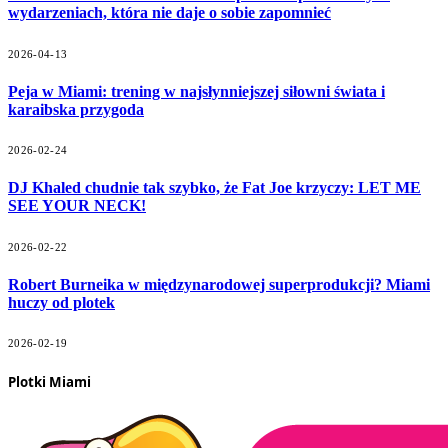
wydarzeniach, która nie daje o sobie zapomnieć
2026-04-13
Peja w Miami: trening w najsłynniejszej siłowni świata i
karaibska przygoda
2026-02-24
DJ Khaled chudnie tak szybko, że Fat Joe krzyczy: LET ME
SEE YOUR NECK!
2026-02-22
Robert Burneika w międzynarodowej superprodukcji? Miami
huczy od plotek
2026-02-19
Plotki Miami