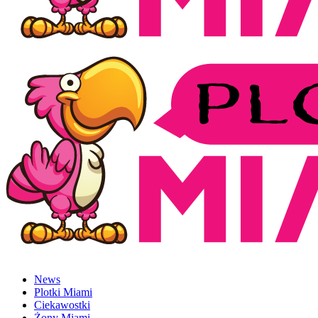
News
Plotki Miami
Ciekawostki
Żony Miami