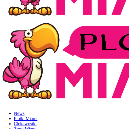
News
Plotki Miami
Ciekawostki
Żony Miami