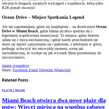
otwartych drogach, zaciętych wyścigach i wspólnocie, którą tylko
R2R potrafi stworzyć.
Ocean Drive – Miejsce Spotkania Legend
Ale nie zapominajmy, gdzie się znajdujemy – na ikonicznym
Ocean
Drive w Miami Beach
, gdzie klimat art deco spotyka się z
legendami współczesnej motoryzacji. To miejsce, gdzie historia
splata się z mocą mechaniczną, i gdzie każdy przechodzień nie
może się oprzeć zatrzymaniu się i patrzeniu, z telefonem w górze,
próbując uchwycić ten niezwykły moment, scenę tak
surrealistyczną, że wydaje się jak wycinek filmu przeniesiony do
rzeczywistości.
miami
oceandrive
Share.
Facebook
Email
Telegram
WhatsApp
Related
Posts
PLOTKI MIAMI
Miami Beach otwiera dwa nowe plaże dla
psów: Więcej miejsca na wspólną zabawę