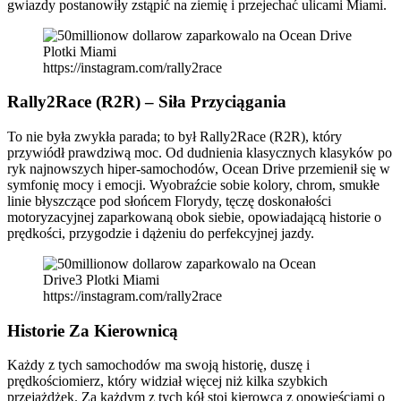
gwiazdy postanowiły zstąpić na ziemię i przejechać ulicami Miami.
https://instagram.com/rally2race
Rally2Race (R2R) – Siła Przyciągania
To nie była zwykła parada; to był Rally2Race (R2R), który
przywiódł prawdziwą moc. Od dudnienia klasycznych klasyków po
ryk najnowszych hiper-samochodów, Ocean Drive przemienił się w
symfonię mocy i emocji. Wyobraźcie sobie kolory, chrom, smukłe
linie błyszczące pod słońcem Florydy, tęczę doskonałości
motoryzacyjnej zaparkowaną obok siebie, opowiadającą historie o
prędkości, przygodzie i dążeniu do perfekcyjnej jazdy.
https://instagram.com/rally2race
Historie Za Kierownicą
Każdy z tych samochodów ma swoją historię, duszę i
prędkościomierz, który widział więcej niż kilka szybkich
przejażdżek. Za każdym z tych kół stoi kierowca z opowieściami o